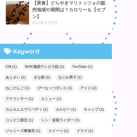
【実食】どらやきマリトッツォの販
売地域や期間は？カロリーも【セブ
ン】
2021年11月3日
Keyword
CM
(1)
NHK連続テレビ小説
(1)
YouTube
(1)
あじさい
(1)
きな粉
(1)
なにわ男子
(1)
ねこだんご
(1)
ぴーなっつダンス
(1)
アイス
(2)
アナウンサー
(1)
エミュー
(1)
カムカムエヴリバディ
(1)
カルビー
(1)
キャンプ
(1)
コンビニ限定
(1)
シン・仮面ライダー
(1)
ジャニーズ事務所
(1)
スイーツ
(1)
ドラマ
(1)