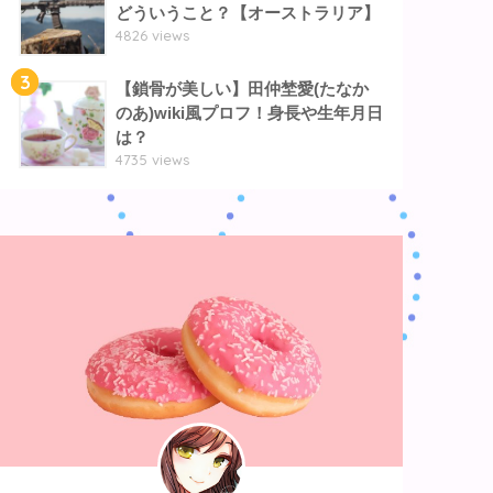
どういうこと？【オーストラリア】
4826 views
3
【鎖骨が美しい】田仲埜愛(たなか
のあ)wiki風プロフ！身長や生年月日
は？
4735 views