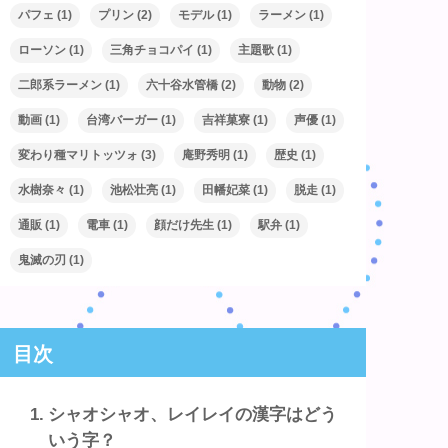
パフェ
(1)
プリン
(2)
モデル
(1)
ラーメン
(1)
ローソン
(1)
三角チョコパイ
(1)
主題歌
(1)
二郎系ラーメン
(1)
六十谷水管橋
(2)
動物
(2)
動画
(1)
台湾バーガー
(1)
吉祥菓寮
(1)
声優
(1)
変わり種マリトッツォ
(3)
庵野秀明
(1)
歴史
(1)
水樹奈々
(1)
池松壮亮
(1)
田幡妃菜
(1)
脱走
(1)
通販
(1)
電車
(1)
顔だけ先生
(1)
駅弁
(1)
鬼滅の刃
(1)
目次
シャオシャオ、レイレイの漢字はどう
いう字？