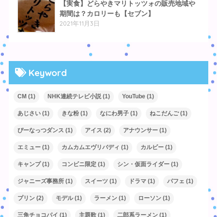
【実食】どらやきマリトッツォの販売地域や
期間は？カロリーも【セブン】
2021年11月3日
Keyword
CM
(1)
NHK連続テレビ小説
(1)
YouTube
(1)
あじさい
(1)
きな粉
(1)
なにわ男子
(1)
ねこだんご
(1)
ぴーなっつダンス
(1)
アイス
(2)
アナウンサー
(1)
エミュー
(1)
カムカムエヴリバディ
(1)
カルビー
(1)
キャンプ
(1)
コンビニ限定
(1)
シン・仮面ライダー
(1)
ジャニーズ事務所
(1)
スイーツ
(1)
ドラマ
(1)
パフェ
(1)
プリン
(2)
モデル
(1)
ラーメン
(1)
ローソン
(1)
三角チョコパイ
(1)
主題歌
(1)
二郎系ラーメン
(1)