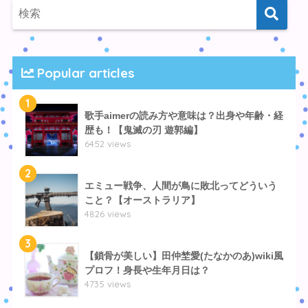
Popular articles
1
歌手aimerの読み方や意味は？出身や年齢・経
歴も！【鬼滅の刃 遊郭編】
6452 views
2
エミュー戦争、人間が鳥に敗北ってどういう
こと？【オーストラリア】
4826 views
3
【鎖骨が美しい】田仲埜愛(たなかのあ)wiki風
プロフ！身長や生年月日は？
4735 views