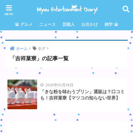
グルメ
ニュース
芸能人
お出かけ
雑学
ホーム
タグ
「吉祥菓寮」の記事一覧
2021年10月18日
「きな粉を味わうプリン」通販は？口コミ
も！吉祥菓寮【マツコの知らない世界】